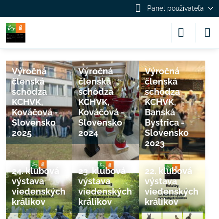
Panel používateľa
Výročná
Výročná
Výročná
členská
členská
členská
schôdza
schôdza
schôdza
KCHVK,
KCHVK,
KCHVK,
Kováčová -
Kováčová -
Banská
Slovensko
Slovensko
Bystrica -
2025
2024
Slovensko
2023
24. klubová
23. klubová
22. klubová
výstava
výstava
výstava
viedenských
viedenských
viedenských
králikov
králikov
králikov