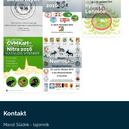
2016
hydiny
Lehnice
CVMKaH
24. Wiener-
Nitra 2016
Club-
Vergleichsschau
- Nemecko
Kontakt
Maroš Sládek - tajomník