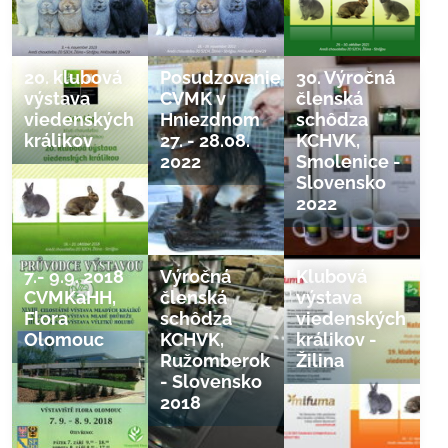
20. klubová
Posudzovanie
30. Výročná
výstava
CVMK v
členská
viedenských
Hniezdnom
schôdza
králikov
27. - 28.08.
KCHVK,
2022
Smolenice -
Slovensko
2022
7.- 9.9. 2018
Výročná
Klubová
CVMKaHH,
členská
výstava
Flora
schôdza
viedenských
Olomouc
KCHVK,
králikov -
Ružomberok
Žilina
- Slovensko
2018