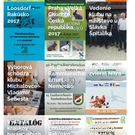
Loosdorf -
Praha - Velká
Vedenie
Rakúsko
Chuchle,
klubu na
2017
Česká
návšteve u
republika
Slávka
2017
Špitalíka
Výborová
26. Bundes-
XIX. výstava
schôdza
Rammlerschau,
zvierat Nitra
klubu
Erfurt -
Michalovce -
Nemecko
Vladimír
Šebesta
Výstava
Výstava
Výstava
králikov
Loosdorf -
drobných
baranovitých
Rakúsko
zvierat a