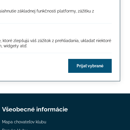
iahnutie základnej funkčnosti platformy, zážitku z
toré zlepšujú váš zážitok z prehliadania, ukladať niektoré
n, widgety atď.
Prijať vybrané
Všeobecné informácie
Mapa chovateľov klubu