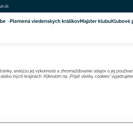
vk.sk
ube
Plemená viedenských králikov
Majster klubu
Klubové 
ránky, analýzu jej výkonnosti a zhromažďovanie údajov o jej používan
bo iných krajinách. Kliknutím na „Prijať všetky cookies“ vyjadrujete