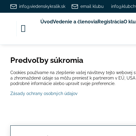
info@viedenskykralik.sk
email klubu
info@klubch
Úvod
Vedenie a členovia
Registrácia
O kl
Predvoľby súkromia
Cookies používame na zlepšenie vašej návštevy tejto webovej st
a zhromaždené údaje sa môžu preniesť k partnerom v EÚ, USA ale
podrobné informácie alebo upraviť svoje preferencie.
Zásady ochrany osobných údajov