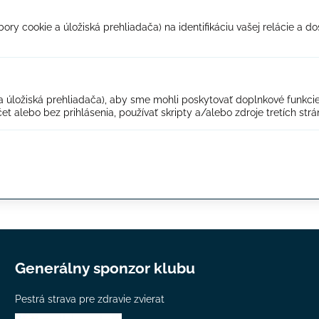
y cookie a úložiská prehliadača) na identifikáciu vašej relácie a dos
ložiská prehliadača), aby sme mohli poskytovať doplnkové funkcie, k
et alebo bez prihlásenia, používať skripty a/alebo zdroje tretích strá
Generálny sponzor klubu
Pestrá strava pre zdravie zvierat