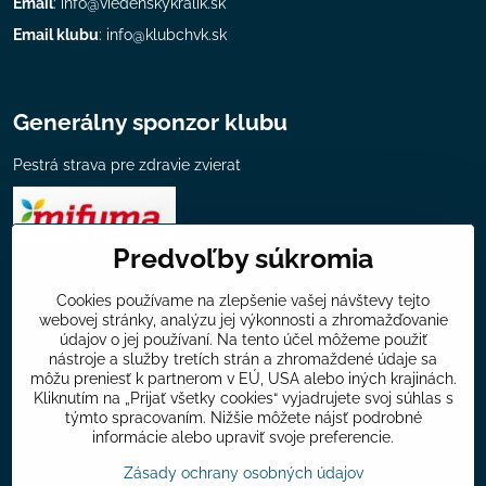
Email
:
info@viedenskykralik.sk
Email klubu
:
info@klubchvk.sk
Generálny sponzor klubu
Pestrá strava pre zdravie zvierat
Predvoľby súkromia
Všeobecné informácie
Cookies používame na zlepšenie vašej návštevy tejto
webovej stránky, analýzu jej výkonnosti a zhromažďovanie
Mapa chovateľov klubu
údajov o jej používaní. Na tento účel môžeme použiť
nástroje a služby tretích strán a zhromaždené údaje sa
Ponuka klubu
môžu preniesť k partnerom v EÚ, USA alebo iných krajinách.
Kliknutím na „Prijať všetky cookies“ vyjadrujete svoj súhlas s
Príspevky
týmto spracovaním. Nižšie môžete nájsť podrobné
Odkazy
informácie alebo upraviť svoje preferencie.
Zásady ochrany osobných údajov