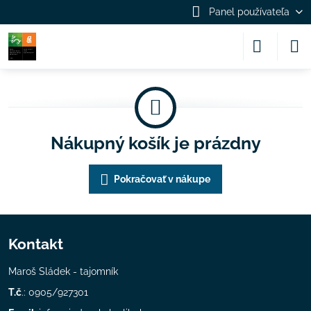
Panel používateľa
Nákupný košík je prázdny
Pokračovať v nákupe
Kontakt
Maroš Sládek - tajomník
T.č
.: 0905/927301