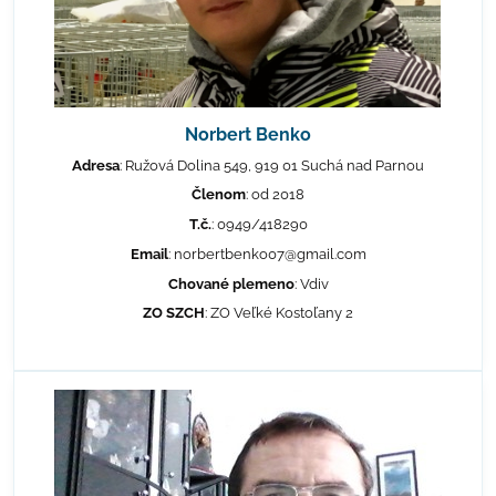
Norbert Benko
Adresa
: Ružová Dolina 549, 919 01 Suchá nad Parnou
Členom
: od 2018
T.č.
: 0949/418290
Email
: norbertbenko07@gmail.com
Chované plemeno
: Vdiv
ZO SZCH
: ZO Veľké Kostoľany 2