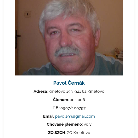
Pavol Černák
Adresa
: Kmeťovo 193, 941 62 Kmeťovo
Členom
: od 2006
T.č.
: 0907/109797
Email
:
pavol193@gmail.com
Chované plemeno
: Vdiv
ZO SZCH
: ZO Kmeťovo