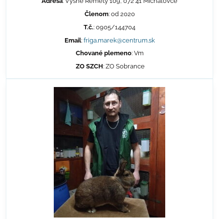
Adresa
: Vyšné Remety 109, 072 41 Michalovce
Členom
: od 2020
T.č.
: 0905/144704
Email
:
friga.marek@centrum.sk
Chované plemeno
: Vm
ZO SZCH
: ZO Sobrance