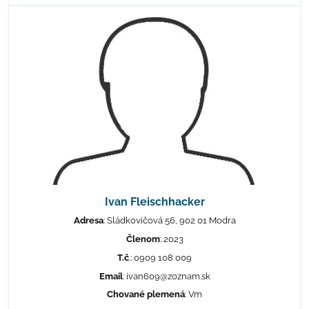
Ivan Fleischhacker
Adresa
: Sládkovičová 56, 902 01 Modra
Členom
: 2023
T.č
.: 0909 108 009
Email
: ivan609@zoznam.sk
Chované plemená
: Vm