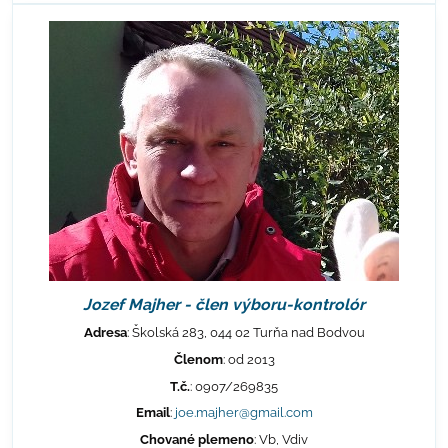
Jozef Majher - člen výboru-kontrolór
Adresa
: Školská 283, 044 02 Turňa nad Bodvou
Členom
: od 2013
T.č.
: 0907/269835
Email
:
joe.majher@gmail.com
Chované plemeno
: Vb, Vdiv