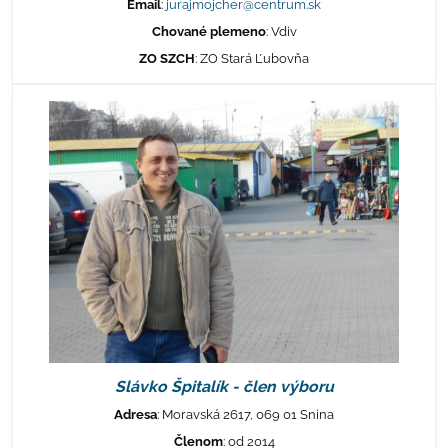
Email
:
jurajmojcher@centrum.sk
Chované plemeno
: Vdiv
ZO SZCH
: ZO Stará Ľubovňa
Slávko Špitalík - člen výboru
Adresa
: Moravská 2617, 069 01 Snina
Členom
: od 2014