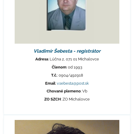
Vladimír Šebesta - registrátor
Adresa
: Lúčna 2, 071 01 Michalovce
Členom
: od 1993
T.č.
: 0904/492918
Email
:
v.sebesta@post.sk
Chované plemeno
: Vb
ZO SZCH
: ZO Michalovce