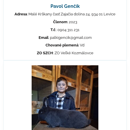
Pavol Genčík
Adresa
: Malé Krškany časť Zajačia dolina 24, 934 01 Levice
Členom
: 2023
T.č
.: 0904 311 231
Email
: palkigencik@gmail.com
Chované plemená
: Vd
ZO SZCH
: ZO Veľké Kozmálovce