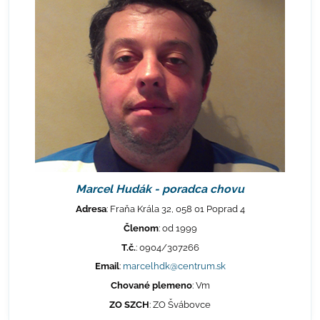
Marcel Hudák - poradca chovu
Adresa
: Fraňa Krála 32, 058 01 Poprad 4
Členom
: od 1999
T.č.
: 0904/307266
Email
:
marcelhdk@centrum.sk
Chované plemeno
: Vm
ZO SZCH
: ZO Švábovce