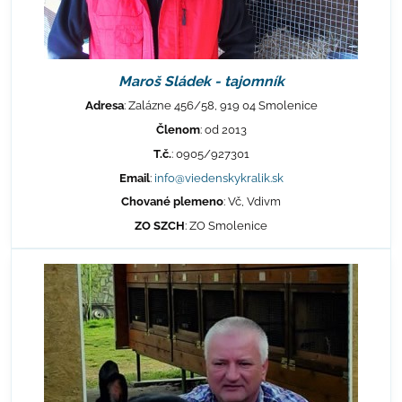
Maroš Sládek - tajomník
Adresa
: Zalázne 456/58, 919 04 Smolenice
Členom
: od 2013
T.č.
: 0905/927301
Email
:
info@viedenskykralik.sk
Chované plemeno
: Vč, Vdivm
ZO SZCH
: ZO Smolenice