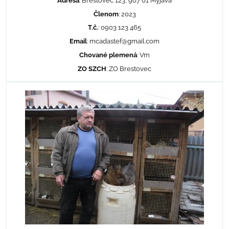
Adresa
: Brestovec 123, 907 01 Myjava
Členom
: 2023
T.č.
: 0903 123 465
Email
: mcadastef@gmail.com
Chované plemená
: Vm
ZO SZCH
: ZO Brestovec