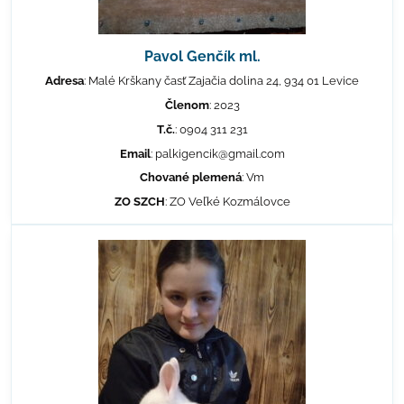
Pavol Genčík ml.
Adresa
: Malé Krškany časť Zajačia dolina 24, 934 01 Levice
Členom
: 2023
T.č.
: 0904 311 231
Email
: palkigencik@gmail.com
Chované plemená
: Vm
ZO SZCH
: ZO Veľké Kozmálovce