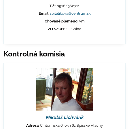
T.č.
: 0918/560711
Email
:
spitalikova@centrum.sk
Chované plemeno
: Vm
ZO SZCH
: ZO Snina
Kontrolná komisia
Mikuláš Lichvárik
Adresa
: Cintorínska 6, 053 61 Spišské Vlachy