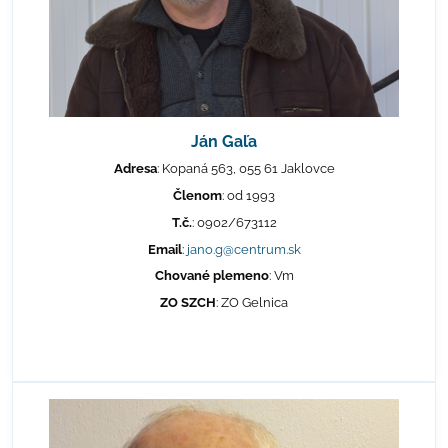
Ján Gaľa
Adresa
: Kopaná 563, 055 61 Jaklovce
Členom
: od 1993
T.č.
: 0902/673112
Email
:
jano.g@centrum.sk
Chované plemeno
: Vm
ZO SZCH
: ZO Gelnica