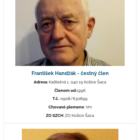
František Handžák - čestný člen
Adresa
: Kaštielná 1, 040 15 Košice Šaca
Členom od
:1996
T.č.
: 0908/630899
Chované plemeno
: Vm
ZO SZCH
: ZO Košice Šaca