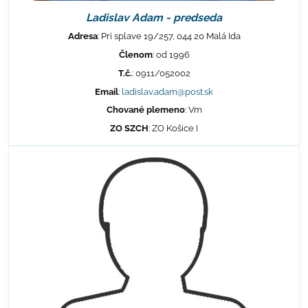
Ladislav Adam - predseda
Adresa
: Pri splave 19/257, 044 20 Malá Ida
Členom
: od 1996
T.č.
: 0911/052002
Email
:
ladislav.adam@post.sk
Chované plemeno
: Vm
ZO SZCH
: ZO Košice I