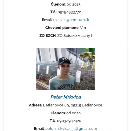
Členom
: od 2015
T.č.
: 0915/933772
Email
:
mikiviki@centrum.sk
Chované plemeno
: Vm
ZO SZCH
: ZO Spišské Vlachy I
Peter Mrkvica
Adresa
: Betlanovce 89, 05315 Betlanovce
Členom
: od 2020
T.č.
: 0903/942420
Email
:
peter.mrkvica555@gmail.com