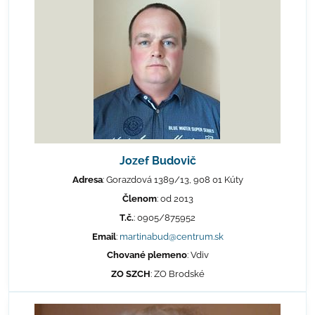
Jozef Budovič
Adresa
: Gorazdová 1389/13, 908 01 Kúty
Členom
: od 2013
T.č.
: 0905/875952
Email
:
martinabud@centrum.sk
Chované plemeno
: Vdiv
ZO SZCH
: ZO Brodské