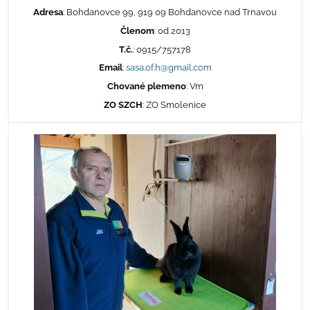
Adresa
: Bohdanovce 99, 919 09 Bohdanovce nad Trnavou
Členom
: od 2013
T.č.
: 0915/757178
Email
:
sasa.of.h@gmail.com
Chované plemeno
: Vm
ZO SZCH
: ZO Smolenice