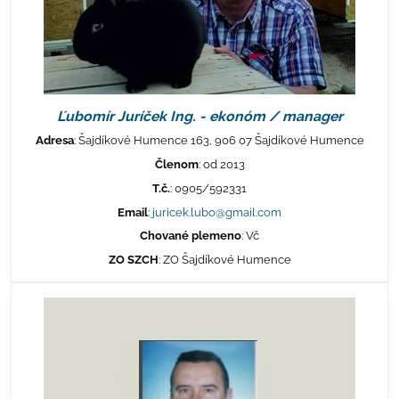
Ľubomír Juríček Ing. - ekonóm / manager
Adresa
: Šajdíkové Humence 163, 906 07 Šajdíkové Humence
Členom
: od 2013
T.č.
: 0905/592331
Email
:
juricek.lubo@gmail.com
Chované plemeno
: Vč
ZO SZCH
: ZO Šajdíkové Humence