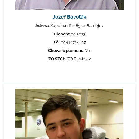
Jozef Bavoľák
Adresa
: Kúpeľná 16, 085 01 Bardejov
Členom
: od 2013
T.č.
: 0944/714607
Chované plemeno
: Vm
ZO SZCH
: ZO Bardejov