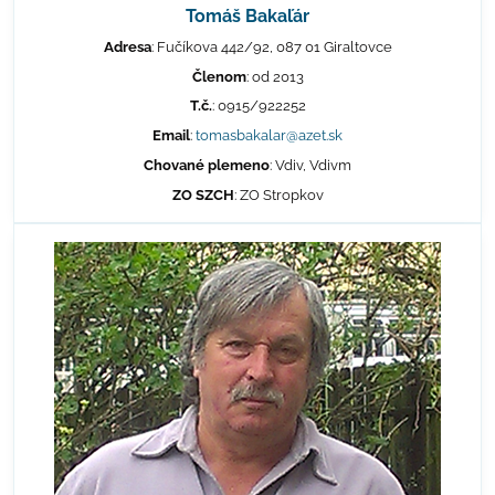
Tomáš Bakaľár
Adresa
: Fučíkova 442/92, 087 01 Giraltovce
Členom
: od 2013
T.č.
: 0915/922252
Email
:
tomasbakalar@azet.sk
Chované plemeno
: Vdiv, Vdivm
ZO SZCH
: ZO Stropkov