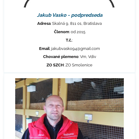
Jakub Vasko - podpredseda
Adresa
: Skalná 9, 811 01, Bratislava
Členom
: od 2015
T.č.
:
Email
: jakubvasko94@gmail.com
Chované plemeno
: Vm, Vdiv
ZO SZCH
: ZO Smolenice