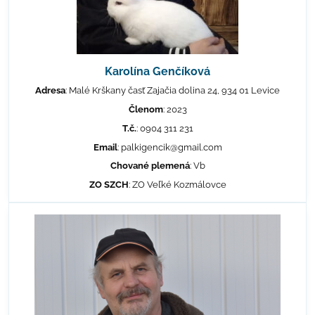
Karolína Genčíková
Adresa
: Malé Krškany časť Zajačia dolina 24, 934 01 Levice
Členom
: 2023
T.č.
: 0904 311 231
Email
: palkigencik@gmail.com
Chované plemená
: Vb
ZO SZCH
: ZO Veľké Kozmálovce