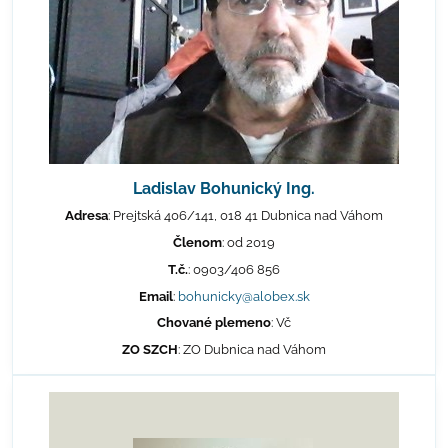
Ladislav Bohunický Ing.
Adresa
: Prejtská 406/141, 018 41 Dubnica nad Váhom
Členom
: od 2019
T.č.
: 0903/406 856
Email
:
bohunicky@alobex.sk
Chované plemeno
: Vč
ZO SZCH
: ZO Dubnica nad Váhom