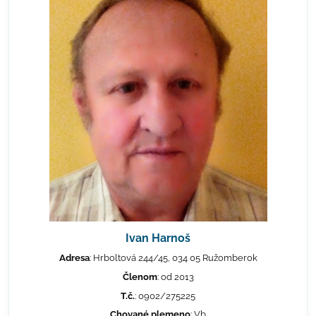
Ivan Harnoš
Adresa
: Hrboltová 244/45, 034 05 Ružomberok
Členom
: od 2013
T.č.
: 0902/275225
Chované plemeno
: Vb