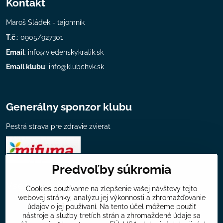
Kontakt
Maroš Sládek - tajomník
T.č
.: 0905/927301
Email
:
info@viedenskykralik.sk
Email klubu
:
info@klubchvk.sk
Generálny sponzor klubu
Pestrá strava pre zdravie zvierat
Predvoľby súkromia
Všeobecné informácie
Cookies používame na zlepšenie vašej návštevy tejto
webovej stránky, analýzu jej výkonnosti a zhromažďovanie
Mapa chovateľov klubu
údajov o jej používaní. Na tento účel môžeme použiť
nástroje a služby tretích strán a zhromaždené údaje sa
Ponuka klubu