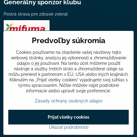
Generálny sponzor klubu
Pestrá strava pre zdravie zvierat
Predvoľby súkromia
Všeobecné informácie
Cookies používame na zlepšenie vašej návštevy tejto
webovej stránky, analýzu jej výkonnosti a zhromažďovanie
Mapa chovateľov klubu
údajov o jej používaní. Na tento účel môžeme použiť
nástroje a služby tretích strán a zhromaždené údaje sa
Ponuka klubu
môžu preniesť k partnerom v EÚ, USA alebo iných krajinách.
Kliknutím na „Prijať všetky cookies“ vyjadrujete svoj súhlas s
Príspevky
týmto spracovaním. Nižšie môžete nájsť podrobné
Odkazy
informácie alebo upraviť svoje preferencie.
Zásady ochrany osobných údajov
©
2026
Copyright
Prijať všetky cookies
Predvoľby súkromia
Zásady ochrany osobných údajov
Ukázať podrobnosti
Vytvorené pomocou:
BiznisWeb.sk