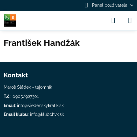
Panel používateľa
František Handžák
Kontakt
Maroš Sládek - tajomník
T.č
.: 0905/927301
Email
:
info@viedenskykralik.sk
Email klubu
:
info@klubchvk.sk