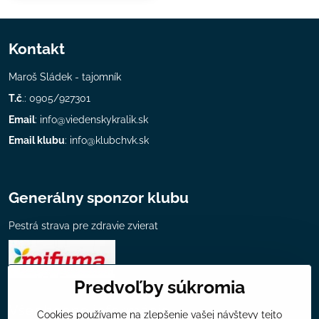
Kontakt
Maroš Sládek - tajomník
T.č
.: 0905/927301
Email
:
info@viedenskykralik.sk
Email klubu
:
info@klubchvk.sk
Generálny sponzor klubu
Pestrá strava pre zdravie zvierat
Predvoľby súkromia
Všeobecné informácie
Cookies používame na zlepšenie vašej návštevy tejto