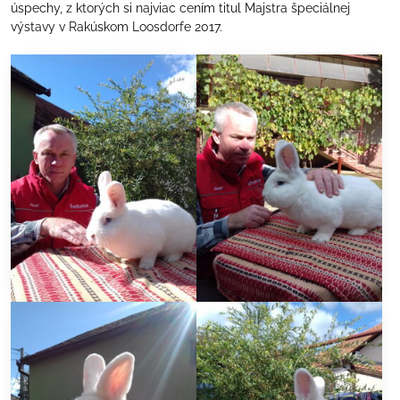
úspechy, z ktorých si najviac cením titul Majstra špeciálnej
výstavy v Rakúskom Loosdorfe 2017.