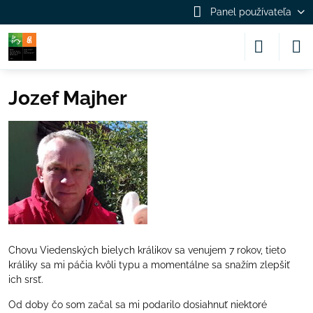
Panel používateľa
Jozef Majher
Chovu Viedenských bielych králikov sa venujem 7 rokov, tieto
králiky sa mi páčia kvôli typu a momentálne sa snažím zlepšiť
ich srsť.
Od doby čo som začal sa mi podarilo dosiahnuť niektoré