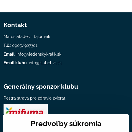
Kontakt
Maroš Sládek - tajomník
T.č
.: 0905/927301
Email
:
info@viedenskykralik.sk
Email klubu
:
info@klubchvk.sk
Generálny sponzor klubu
Pestrá strava pre zdravie zvierat
Predvoľby súkromia