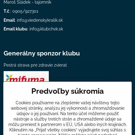
Maroš Sládek - tajomník
T.č
.: 0905/927301
Email
:
info@viedenskykralik.sk
Email klubu
:
info@klubchvk.sk
Generálny sponzor klubu
Pestrá strava pre zdravie zvierat
Predvoľby súkromia
Všeobecné informácie
Cookies používame na zlepšenie vašej návštevy tejto
webovej stránky, analýzu jej výkonnosti a zhromažďovanie
Mapa chovateľov klubu
údajov o jej používaní. Na tento účel môžeme použiť
nástroje a služby tretích strán a zhromaždené údaje sa
Ponuka klubu
môžu preniesť k partnerom v EÚ, USA alebo iných krajinách.
Kliknutím na „Prijať všetky cookies“ vyjadrujete svoj súhlas s
Príspevky