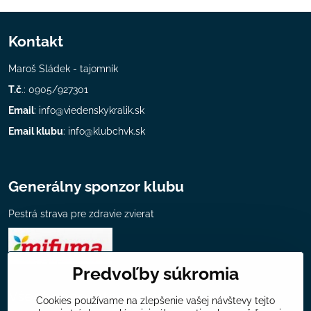
Kontakt
Maroš Sládek - tajomník
T.č
.: 0905/927301
Email
:
info@viedenskykralik.sk
Email klubu
:
info@klubchvk.sk
Generálny sponzor klubu
Pestrá strava pre zdravie zvierat
Predvoľby súkromia
Všeobecné informácie
Cookies používame na zlepšenie vašej návštevy tejto