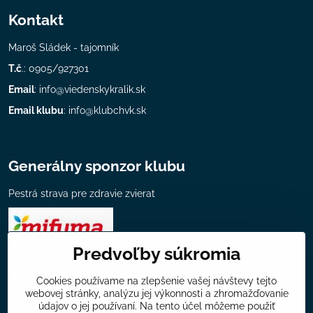
Kontakt
Maroš Sládek - tajomník
T.č
.: 0905/927301
Email
:
info@viedenskykralik.sk
Email klubu
:
info@klubchvk.sk
Generálny sponzor klubu
Pestrá strava pre zdravie zvierat
Predvoľby súkromia
Všeobecné informácie
Cookies používame na zlepšenie vašej návštevy tejto
webovej stránky, analýzu jej výkonnosti a zhromažďovanie
Mapa chovateľov klubu
údajov o jej používaní. Na tento účel môžeme použiť