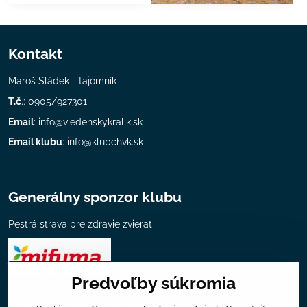
Kontakt
Maroš Sládek - tajomník
T.č
.: 0905/927301
Email
:
info@viedenskykralik.sk
Email klubu
:
info@klubchvk.sk
Generálny sponzor klubu
Pestrá strava pre zdravie zvierat
Predvoľby súkromia
Všeobecné informácie