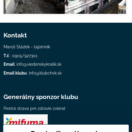
Kontakt
Maroš Sládek - tajomník
T.č
.: 0905/927301
Email
:
info@viedenskykralik.sk
Email klubu
:
info@klubchvk.sk
Generálny sponzor klubu
Pestrá strava pre zdravie zvierat